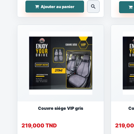
search
Ajouter au panier
Couvre siége VIP gris
Co
219,000 TND
219,0