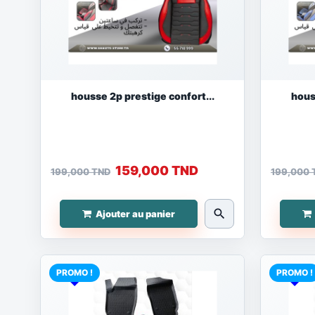
housse 2p prestige confort...
hous
159,000 TND
199,000 TND
199,000 
search
Ajouter au panier
PROMO !
PROMO !