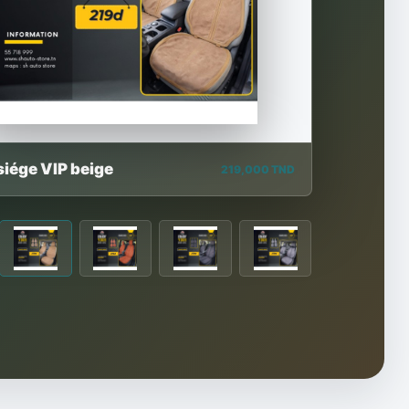
siége VIP beige
219,000 TND