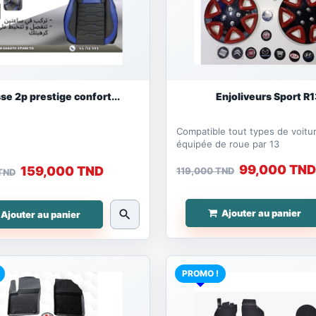
se 2p prestige confort...
Enjoliveurs Sport R1
Compatible tout types de voitu
équipée de roue par 13
99,000 TND
159,000 TND
119,000 TND
TND
search
Ajouter au panier
Ajouter au panier
PROMO !