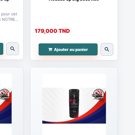
 pour cet
179,000 TND
search
search
Ajouter au panier