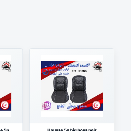
xe 5p
Housse 5p big boss noir