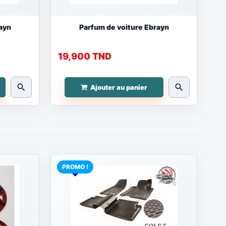
ayn
Parfum de voiture Ebrayn
19,900 TND
search
search
Ajouter au panier
PROMO !