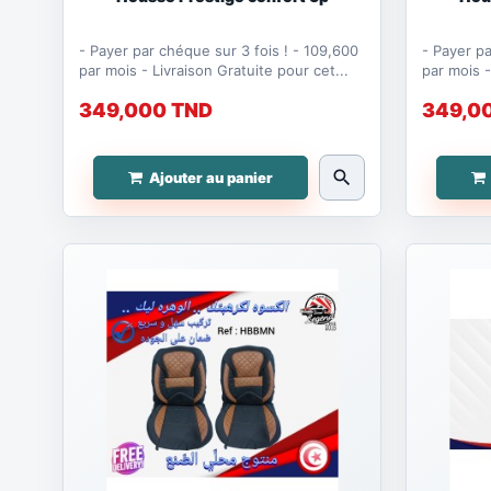
- Payer par chéque sur 3 fois ! - 109,600
- Payer par c
par mois - Livraison Gratuite pour cet...
p
349,000 TND
349,0
search
Ajouter au panier