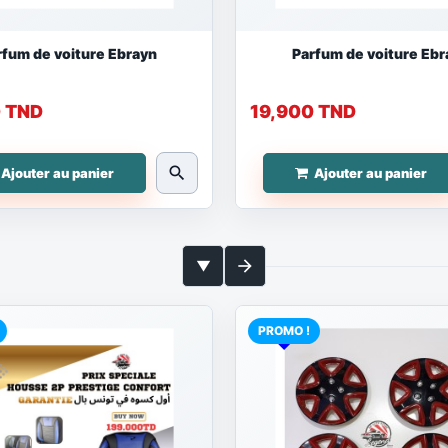
rfum de voiture Ebrayn
Parfum de voiture Ebr
0 TND
19,900 TND
search
Ajouter au panier
Ajouter au panier
arrow_forward
▼
PROMO !