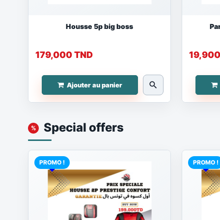
Housse 5p big boss
Pa
179,000 TND
19,90
search
Ajouter au panier
Special offers
PROMO !
PROMO !