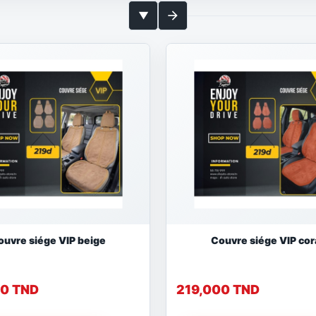
arrow_forward
▼
ouvre siége VIP beige
Couvre siége VIP cora
00 TND
219,000 TND