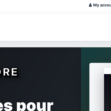
My acco
ORE
es pour