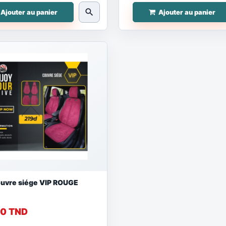
search
Ajouter au panier
Ajouter au panier
uvre siége VIP ROUGE
00 TND