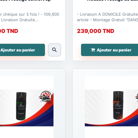
héque sur 3 fois ! - 109,600
- Livraison A DOMICILE Gratuite
ar mois - Livraison Gratuite...
article - Montage Gratuit "DANS NOTRE
ATELIER"
00 TND
239,000 TND
search
Ajouter au panier
Ajouter au panier