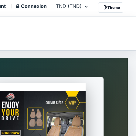
unt
Connexion
TND (TND)
☽
Theme