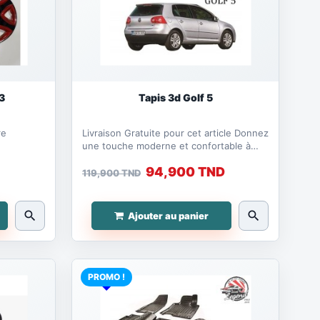
3
Tapis 3d Golf 5
re
Livraison Gratuite pour cet article Donnez
une touche moderne et confortable à
votre VW...
94,900 TND
119,900 TND
search
search
Ajouter au panier
PROMO !