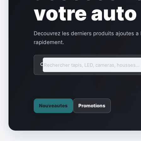
votre auto
Decouvrez les derniers produits ajoutes a
rapidement.
search
Nouveautes
Promotions