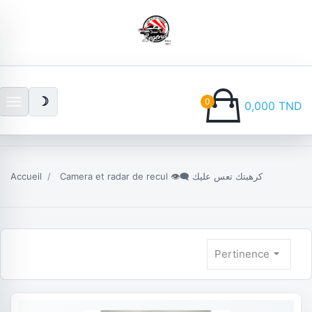
menu
☽
0
0,000 TND
Accueil
Camera et radar de recul 👁️‍🗨️ كرهبتك تعس عليك
arrow_drop_down
Pertinence