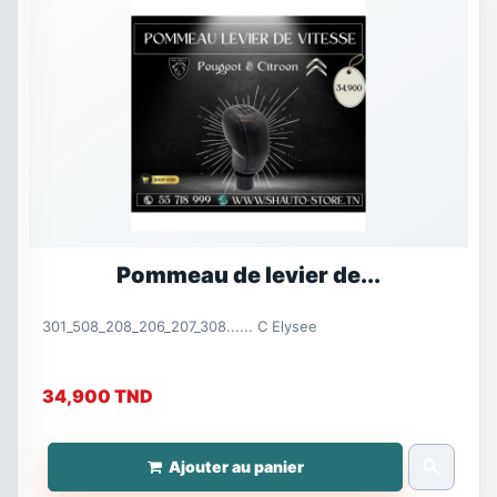
Pommeau de levier de...
301_508_208_206_207_308...... C Elysee
34,900 TND
search
Ajouter au panier