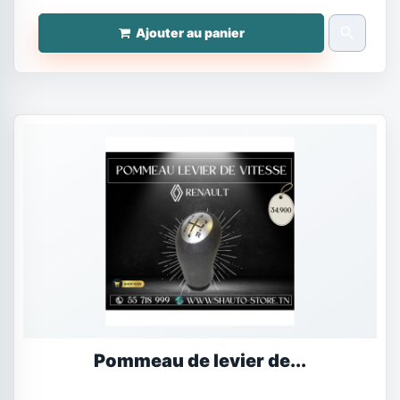
search
Ajouter au panier
Pommeau de levier de...