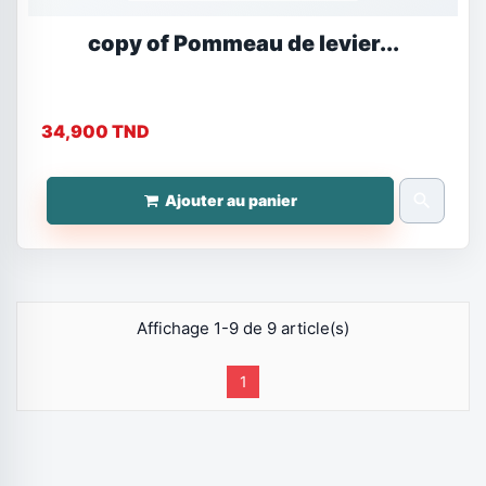
copy of Pommeau de levier...
34,900 TND
search
Ajouter au panier
Affichage 1-9 de 9 article(s)
1