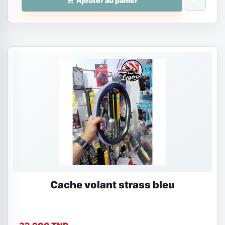
search
Ajouter au panier
Cache volant strass bleu