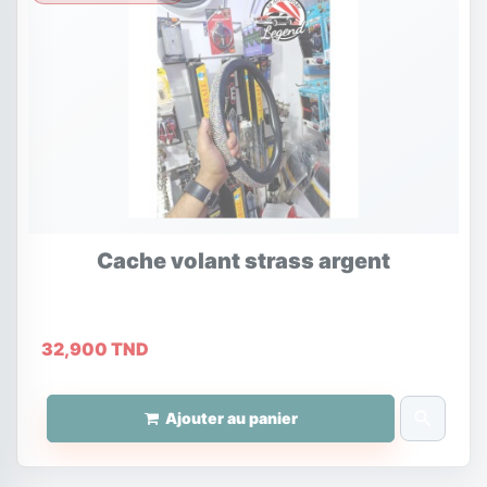
Cache volant strass argent
32,900 TND
search
Ajouter au panier