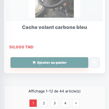
Cache volant carbone bleu
50,000 TND
search
Ajouter au panier
Affichage 1-12 de 44 article(s)
1
2
3
4
chevron_right