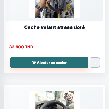
Cache volant strass doré
32,900 TND
search
Ajouter au panier