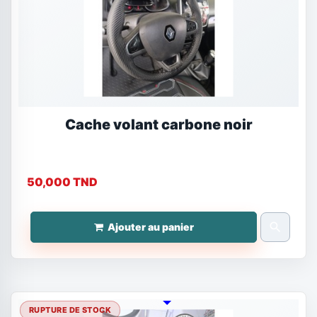
Cache volant carbone noir
50,000 TND
search
Ajouter au panier
RUPTURE DE STOCK