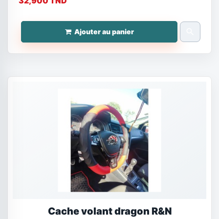
32,900 TND
search
Ajouter au panier
Cache volant dragon R&N