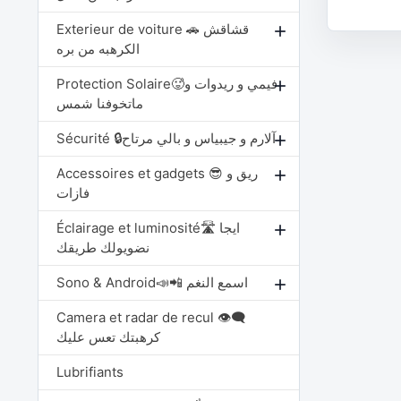
Exterieur de voiture 🚗 قشاقش
add
الكرهبه من بره
Protection Solaire🥵فيمي و ريدوات و
add
ماتخوفنا شمس
Sécurité 🔒آلارم و جيبياس و بالي مرتاح
add
Accessoires et gadgets 😎 ريق و
add
فازات
Éclairage et luminosité🛣️ ايجا
add
نضويولك طريقك
Sono & Android📣📲 اسمع النغم
add
Camera et radar de recul 👁️‍🗨️
كرهبتك تعس عليك
Lubrifiants