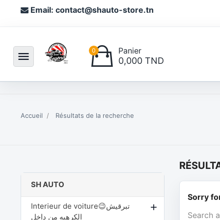
Email: contact@shauto-store.tn
Panier
0
menu
0,000 TND
Accueil
Résultats de la recherche
RÉSULT
SH AUTO
Sorry fo
Interieur de voiture😉تبرقيش
add
Search a
الكرهبه من داخل