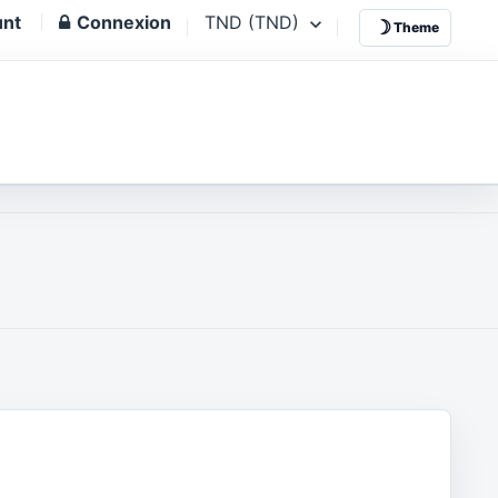
unt
Connexion
TND (TND)
☽
Theme