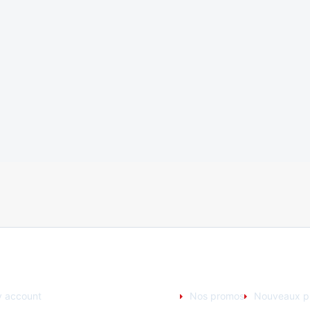
UR ACCOUNT
NOS PRODUITS
 account
Nos promos
Nouveaux pr