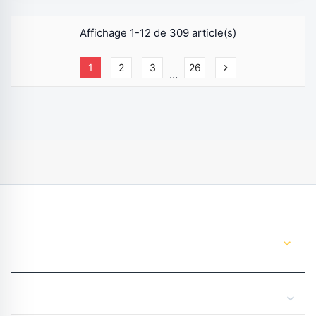
Affichage 1-12 de 309 article(s)
1
2
3
26
chevron_right
…
CONTACT US
expand_more
expand_more
YOUR ACCOUNT