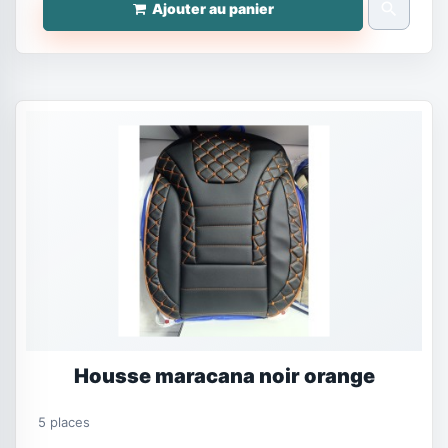
search
Ajouter au panier
Housse maracana noir orange
5 places