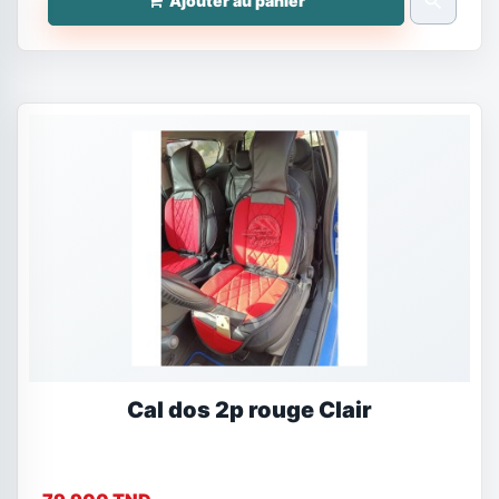
search
Ajouter au panier
Cal dos 2p rouge Clair