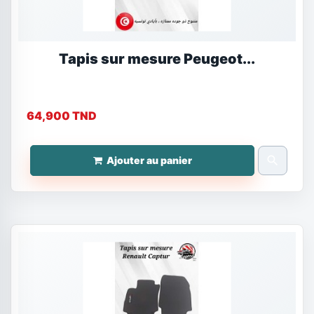
Tapis sur mesure Peugeot...
64,900 TND
search
Ajouter au panier