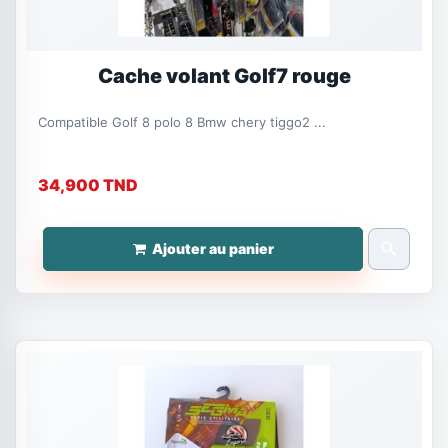
Cache volant Golf7 rouge
Compatible Golf 8 polo 8 Bmw chery tiggo2 ...
34,900 TND
search
Ajouter au panier