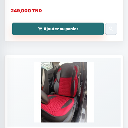
249,000 TND
search
Ajouter au panier