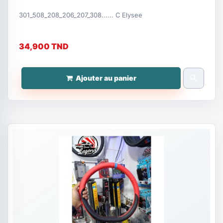
301_508_208_206_207_308...... C Elysee
34,900 TND
search
Ajouter au panier