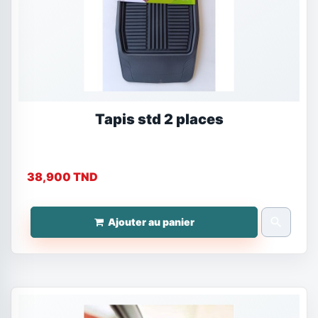
Tapis std 2 places
38,900 TND
search
Ajouter au panier