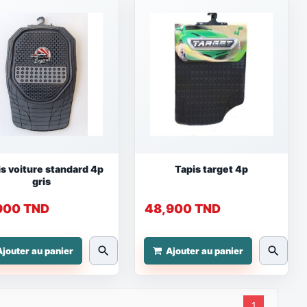
s voiture standard 4p
Tapis target 4p
gris
900 TND
48,900 TND
search
search
Ajouter au panier
Ajouter au panier
1