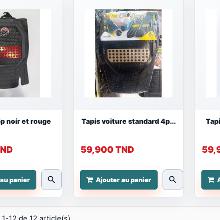
5p noir et rouge
Tapis voiture standard 4p...
Tapi
TND
59,900 TND
59,
search
search
 au panier
Ajouter au panier
 1-12 de 12 article(s)