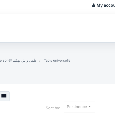
My acco
Tapis de sol 🤓 عفّس واش يهمّك
Tapis universelle
arrow_drop_down
Pertinence
Sort by: