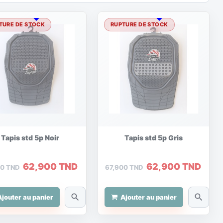
TURE DE STOCK
RUPTURE DE STOCK
Tapis std 5p Noir
Tapis std 5p Gris
62,900 TND
62,900 TND
00 TND
67,900 TND
search
search
Ajouter au panier
Ajouter au panier