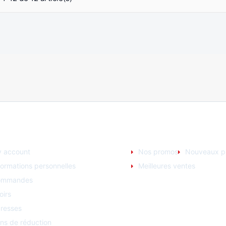
UR ACCOUNT
NOS PRODUITS
 account
Nos promos
Nouveaux pr
formations personnelles
Meilleures ventes
ommandes
oirs
resses
ns de réduction