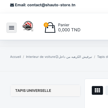
Email: contact@shauto-store.tn
Panier
0
menu
0,000 TND
Accueil
Interieur de voiture😉تبرقيش الكرهبه من داخل
TAPIS UNIVERSELLE