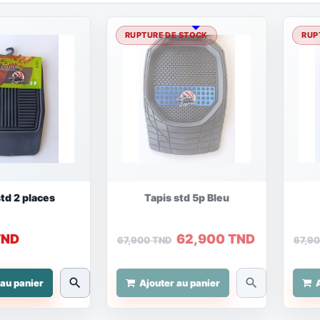
RUPTURE DE STOCK
RUP
std 2 places
Tapis std 5p Bleu
TND
62,900 TND
67,900 TND
67,9
search
search
 au panier
Ajouter au panier