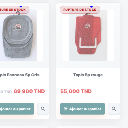
TURE DE STOCK
RUPTURE DE STOCK
pis Panneau 5p Gris
Tapis 5p rouge
69,900 TND
55,000 TND
00 TND
search
search
Ajouter au panier
Ajouter au panier