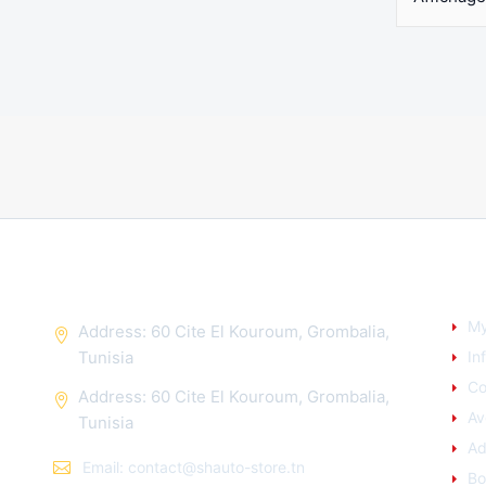
CONTACT US
YO
My
Address: 60 Cite El Kouroum, Grombalia,
Tunisia
In
C
Address: 60 Cite El Kouroum, Grombalia,
Av
Tunisia
Ad
Email: contact@shauto-store.tn
Bo