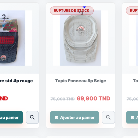
RUPTURE DE STOCK
RUP
re std 4p rouge
Tapis Panneau 5p Beige
Ta
TND
69,900 TND
75,000 TND
75,0
search
search
 au panier
Ajouter au panier