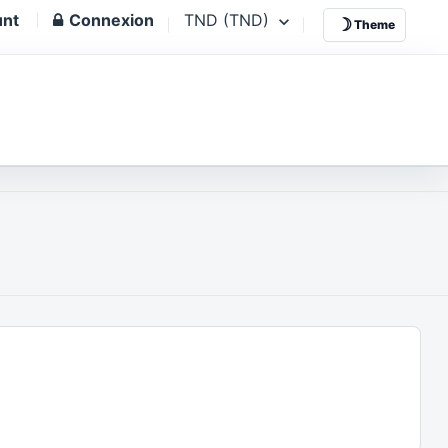
unt
Connexion
TND (TND)
☽
Theme