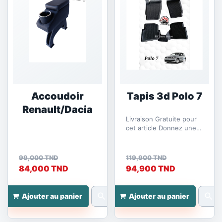
Accoudoir
Tapis 3d Polo 7
Renault/Dacia
Livraison Gratuite pour
cet article Donnez une
touche moderne et
confortable à votre VW...
99,000 TND
119,900 TND
84,000 TND
94,900 TND
search
search
Ajouter au panier
Ajouter au panier