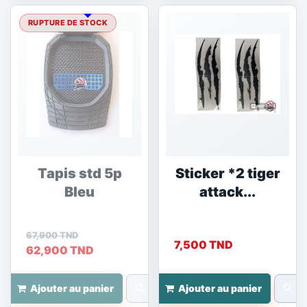
RUPTURE DE STOCK
Tapis std 5p
Sticker *2 tiger
Bleu
attack...
67,900 TND
7,500 TND
62,900 TND
search
search
Ajouter au panier
Ajouter au panier