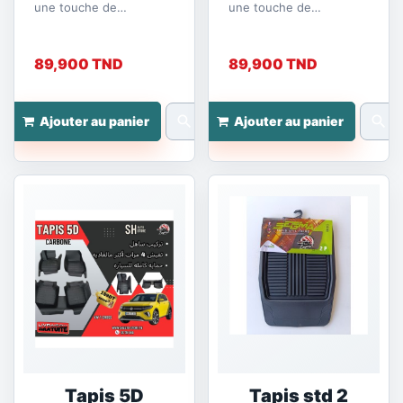
une touche de
une touche de
modernité et de praticité
modernité et de praticité
avec nos tapis sur
avec nos tapis sur
mesure en...
mesure en...
89,900 TND
89,900 TND
search
search
Ajouter au panier
Ajouter au panier
Tapis 5D
Tapis std 2