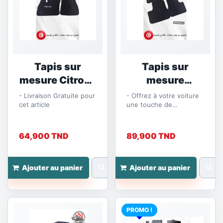
Tapis sur
Tapis sur
mesure Citroën
mesure
Nemo
Peugeot...
- Livraison Gratuite pour
- Offrez à votre voiture
cet article
une touche de
modernité et de praticité
avec nos tapis sur
mesure en...
64,900 TND
89,900 TND
search
search
Ajouter au panier
Ajouter au panier
PROMO !