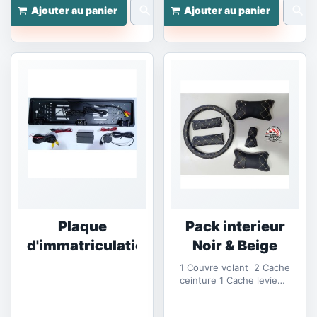
search
search
Ajouter au panier
Ajouter au panier
Plaque
Pack interieur
d'immatriculation,...
Noir & Beige
1 Couvre volant 2 Cache
ceinture 1 Cache levie
de vitesse 2 repose cou