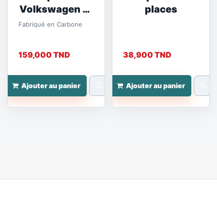
Volkswagen T-
places
Cross
Fabriqué en Carbone
159,000 TND
38,900 TND
search
search
Ajouter au panier
Ajouter au panier