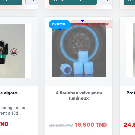
PROMO !
RUPTURE DE STOCK
e cigare...
4 Bouchon valve pneu
Pro
lumineux
 montage dans
èvent à 10d
vec plusieurs
TND
.
19,900 TND
24,
24,900 TND