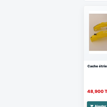
Cache étri
48,900 
Ajouter