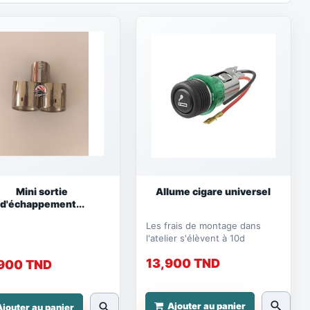
Mini sortie
Allume cigare universel
d'échappement...
Les frais de montage dans
l'atelier s'élèvent à 10d
13,900 TND
900 TND
search
search
Ajouter au panier
Ajouter au panier