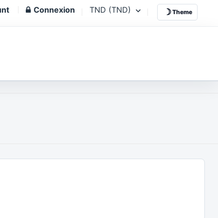
unt
Connexion
TND (TND)
☽
Theme