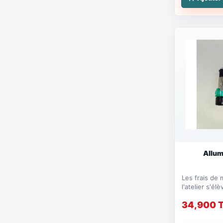
Allum
Les frais de
l'atelier s'él
Compatible a
34,900 
modèles de..