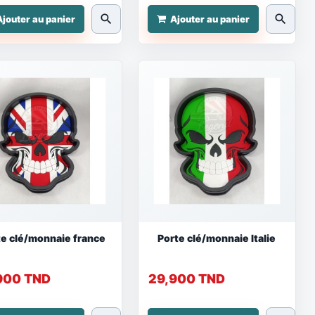
search
search
Ajouter au panier
Ajouter au panier
te clé/monnaie france
Porte clé/monnaie Italie
900 TND
29,900 TND