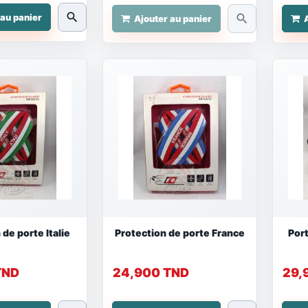
search
 au panier
search
Ajouter au panier
 de porte Italie
Protection de porte France
Por
TND
24,900 TND
29,