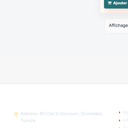
Ajouter
Affichage
CONTACT US
YO
My
Address: 60 Cite El Kouroum, Grombalia,
Tunisia
In