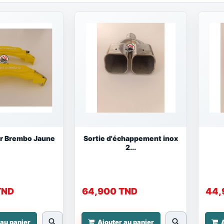
er Brembo Jaune
Sortie d'échappement inox
2...
TND
64,900 TND
44,
search
search
 au panier
Ajouter au panier