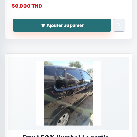
50,000 TND
search
Ajouter au panier