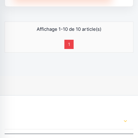
Affichage 1-10 de 10 article(s)
1
CONTACT US
expand_more