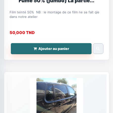
Fumé 50% (jumbo) La partie...
Film teinté 50% NB : le montage de ce film ne se fait qie
dans notre atelier
50,000 TND
search
Ajouter au panier