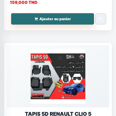
159,000 TND
search
Ajouter au panier
TAPIS 5D RENAULT CLIO 5