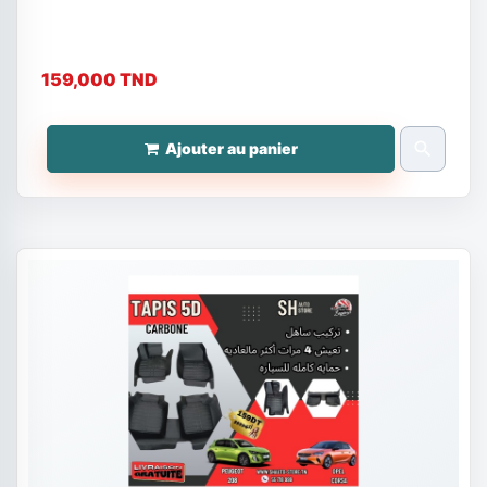
159,000 TND
search
Ajouter au panier