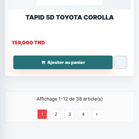
TAPID 5D TOYOTA COROLLA
159,000 TND
search
Ajouter au panier
Affichage 1-12 de 38 article(s)
1
2
3
4
chevron_right