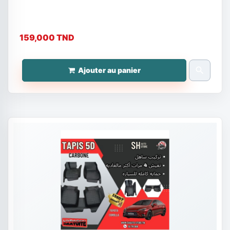
159,000 TND
search
Ajouter au panier