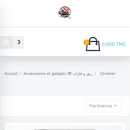
menu
☽
0
0,000 TND
Accueil
Accessoires et gadgets 😎 ريق و فازات
Cendrier
arrow_drop_down
Pertinence