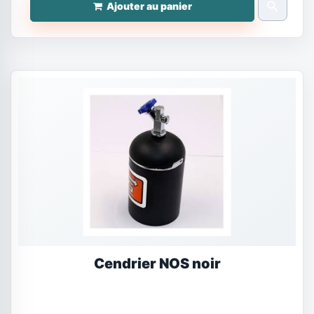
search
Ajouter au panier
Cendrier NOS noir