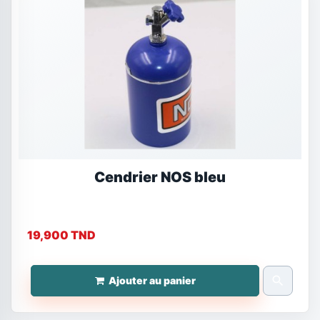
Cendrier NOS bleu
19,900 TND
search
Ajouter au panier