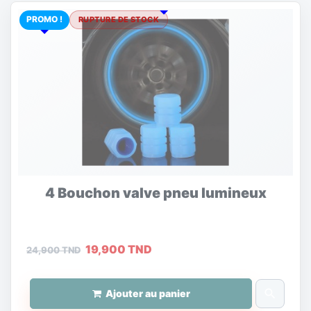
PROMO !
RUPTURE DE STOCK
4 Bouchon valve pneu lumineux
19,900 TND
24,900 TND
search
Ajouter au panier