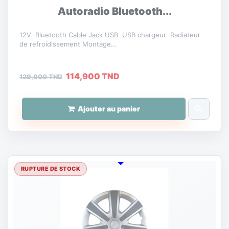
Autoradio Bluetooth...
12V Bluetooth Cable Jack USB USB chargeur Radiateur
de refroidissement Montage...
114,900 TND
129,900 TND
search
Ajouter au panier
RUPTURE DE STOCK