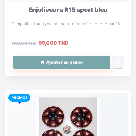
Enjoliveurs R15 sport bleu
Compatible tout types de voiture équipée de roue par 15
99,000 TND
119,000 TND
search
Ajouter au panier
PROMO !