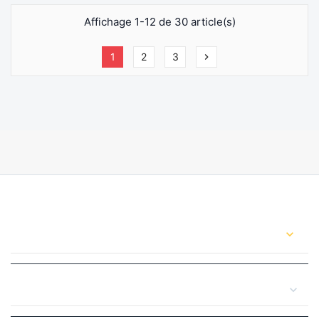
Affichage 1-12 de 30 article(s)
1
2
3
chevron_right
CONTACT US
expand_more
expand_more
YOUR ACCOUNT