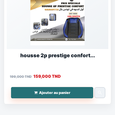
housse 2p prestige confort...
159,000 TND
199,000 TND
search
Ajouter au panier