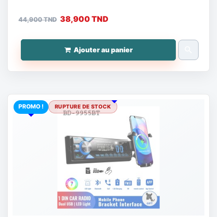
38,900 TND
44,900 TND
search
Ajouter au panier
PROMO !
RUPTURE DE STOCK