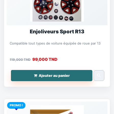
Enjoliveurs Sport R13
Compatible tout types de voiture équipée de roue par 13
99,000 TND
119,000 TND
search
Ajouter au panier
PROMO !