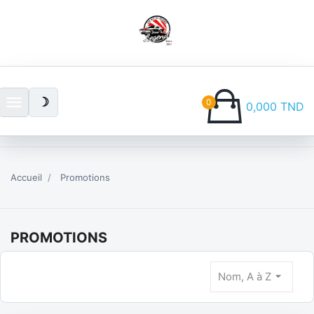
menu
☽
0
0,000 TND
Accueil
Promotions
PROMOTIONS
arrow_drop_down
Nom, A à Z