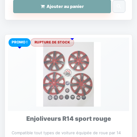
search
Ajouter au panier
PROMO !
RUPTURE DE STOCK
Enjoliveurs R14 sport rouge
Compatible tout types de voiture équipée de roue par 14