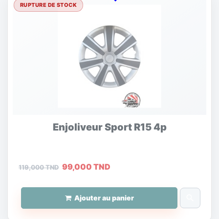
RUPTURE DE STOCK
Enjoliveur Sport R15 4p
99,000 TND
119,000 TND
search
Ajouter au panier