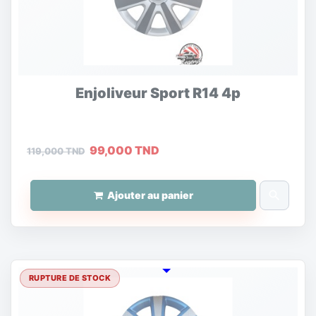
Enjoliveur Sport R14 4p
99,000 TND
119,000 TND
search
Ajouter au panier
RUPTURE DE STOCK