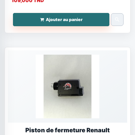
109,000 TND
search
Ajouter au panier
Piston de fermeture Renault