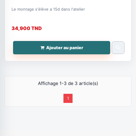
Le montage s'élève a 15d dans l'atelier
34,900 TND
search
Ajouter au panier
Affichage 1-3 de 3 article(s)
1