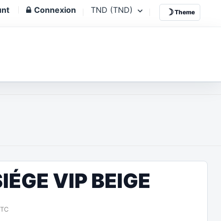
unt
Connexion
TND (TND)
☽
Theme
IÉGE VIP BEIGE
TTC