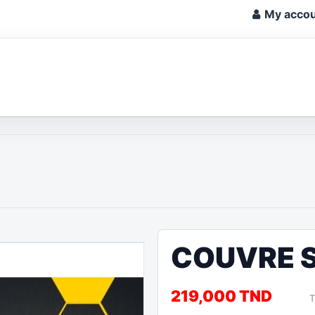
My acco
COUVRE S
219,000 TND