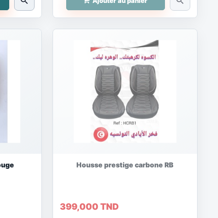
search
search
Ajouter au panier
rouge
Housse prestige carbone RB
399,000 TND