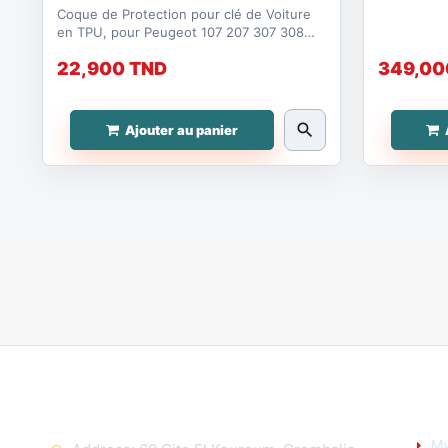
Coque de Protection pour clé de Voiture
en TPU, pour Peugeot 107 207 307 308
407 607 3008 5008...
22,900 TND
349,00
search
Ajouter au panier
CONTACT US
YO
My