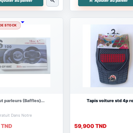
search
Ajouter au panier
Ajouter au panier
DE STOCK
t parleurs (Baffles)...
Tapis voiture std 4p 
atuit Dans Notre
 TND
59,900 TND