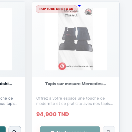
RUPTURE DE STOCK
shi...
Tapis sur mesure Mercedes...
uche de
Offrez à votre espace une touche de
nos tapis
modernité et de praticité avec nos tapis
sur mesure en PVC....
94,900 TND