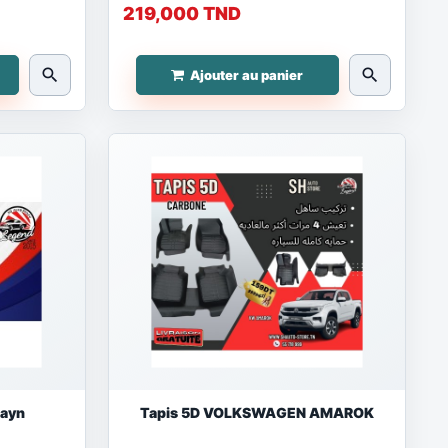
219,000 TND
search
search
Ajouter au panier
rayn
Tapis 5D VOLKSWAGEN AMAROK