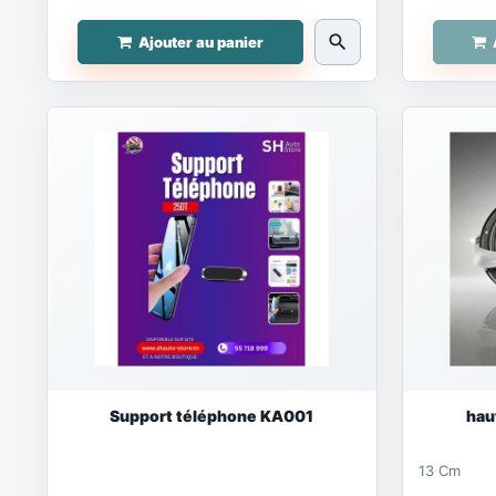
search
Ajouter au panier
Support téléphone KA001
hau
13 Cm