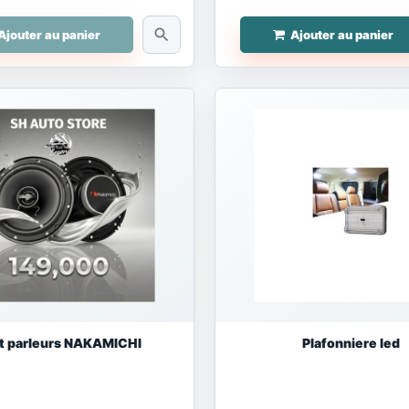
search
Ajouter au panier
Ajouter au panier
t parleurs NAKAMICHI
Plafonniere led