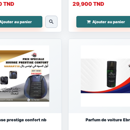
0 TND
29,900 TND
search
Ajouter au panier
Ajouter au panier
se prestige confort nb
Parfum de voiture Eb