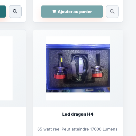
search
search
Ajouter au panier
Led dragon H4
65 watt reel Peut atteindre 17000 Lumens