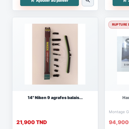
search
Ajouter au panier
RUPTURE 
14" Niken 9 agrafes balais...
Hau
Montage Gr
21,900 TND
94,900