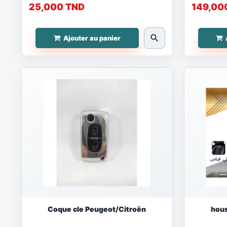
25,000 TND
149,00
search
Ajouter au panier
Coque cle Peugeot/Citroën
hous