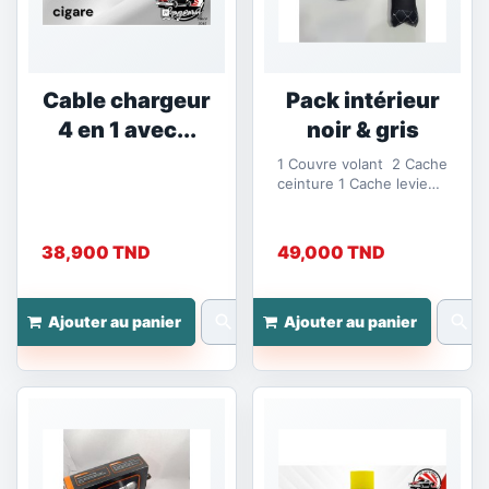
Cable chargeur
Pack intérieur
4 en 1 avec...
noir & gris
1 Couvre volant 2 Cache
ceinture 1 Cache levie
de vitesse 2 repose cou
38,900 TND
49,000 TND
search
search
Ajouter au panier
Ajouter au panier