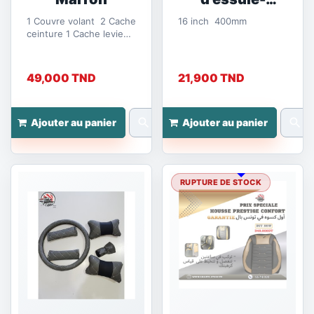
glace...
1 Couvre volant 2 Cache
16 inch 400mm
ceinture 1 Cache levie
de vitesse 2 repose cou
49,000 TND
21,900 TND
search
search
Ajouter au panier
Ajouter au panier
RUPTURE DE STOCK