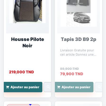
Housse Pilote
Tapis 3D B9 2p
Noir
Livraison Gratuite pour
cet article Donnez une
touche moderne et
confortable à votre B9...
89,900 TND
219,000 TND
79,900 TND
search
search
Ajouter au panier
Ajouter au panier