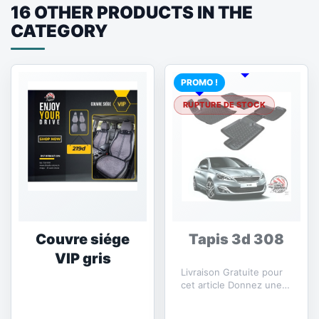
16 OTHER PRODUCTS IN THE
CATEGORY
PROMO !
RUPTURE DE STOCK
Couvre siége
Tapis 3d 308
VIP gris
Livraison Gratuite pour
cet article Donnez une
touche moderne et
confortable à votre...