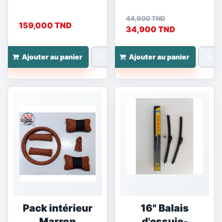
Hyundai i30
360⁰
44,900 TND
159,000 TND
34,900 TND
search
search
Ajouter au panier
Ajouter au panier
Pack intérieur
16" Balais
Marron
d'essuie-