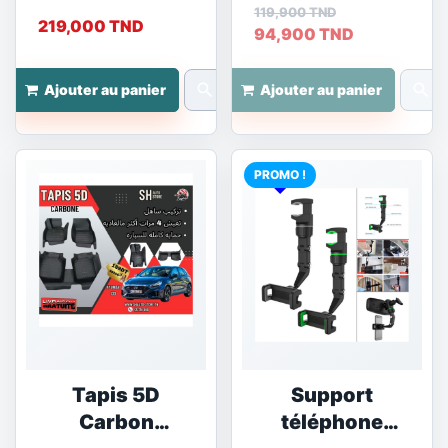
119,900 TND
219,000 TND
94,900 TND
search
search
Ajouter au panier
Ajouter au panier
PROMO !
Tapis 5D
Support
Carbon
téléphone