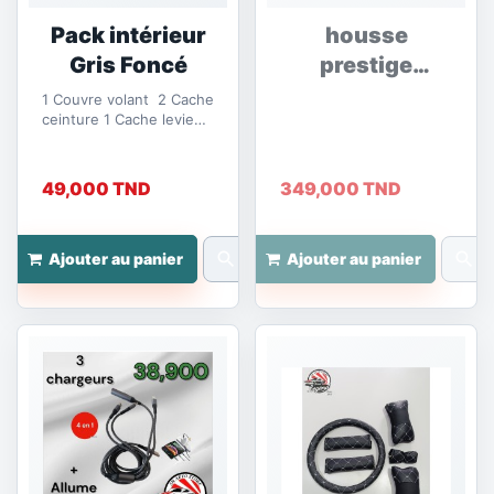
Pack intérieur
housse
Gris Foncé
prestige
confort beige
1 Couvre volant 2 Cache
ceinture 1 Cache levie
de vitesse 2 repose cou
49,000 TND
349,000 TND
search
search
Ajouter au panier
Ajouter au panier