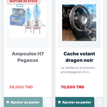
RUPTURE DE STOCK
Ampoules H7
Cache volant
Pegasus
dragon noir
La meilleure protection
accompagnée d'un
excellent design
38,000 TND
70,000 TND
search
search
Ajouter au panier
Ajouter au panier