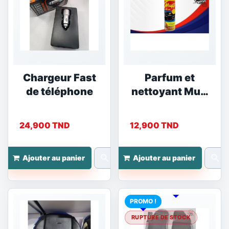
Chargeur Fast
Parfum et
de téléphone
nettoyant Muff
Oud
24,900 TND
12,900 TND
search
search
Ajouter au panier
Ajouter au panier
PROMO !
RUPTURE DE STOCK