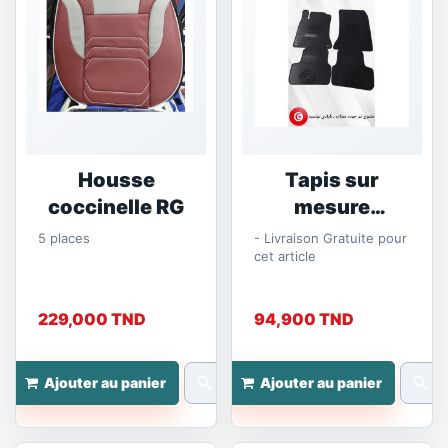
Housse
Tapis sur
coccinelle RG
mesure
Mercedes GLA
5 places
- Livraison Gratuite pour
cet article
229,000 TND
94,900 TND
search
search
Ajouter au panier
Ajouter au panier