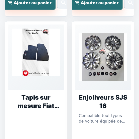
search
search
Ajouter au panier
Ajouter au panier
Tapis sur
Enjoliveurs SJS
mesure Fiat
16
Doblo
Compatible tout types
de voiture équipée de
roue par 16