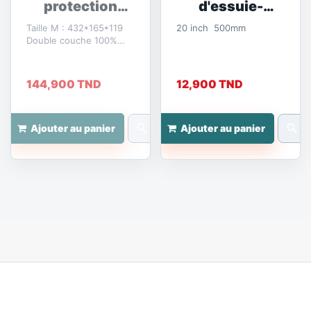
protection
d'essuie-
taille M
glace...
Taille M : 432*165*119
20 inch 500mm
Double couche 100%
waterproof
144,900 TND
12,900 TND
search
search
Ajouter au panier
Ajouter au panier