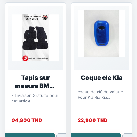
Tapis sur
Coque cle Kia
mesure BMW
coque de clé de voiture
série 1
- Livraison Gratuite pour
Pour Kia Rio Kia
cet article
Sportage Ceed Cerato
Sorento K2 K3 K4 K5
94,900 TND
22,900 TND