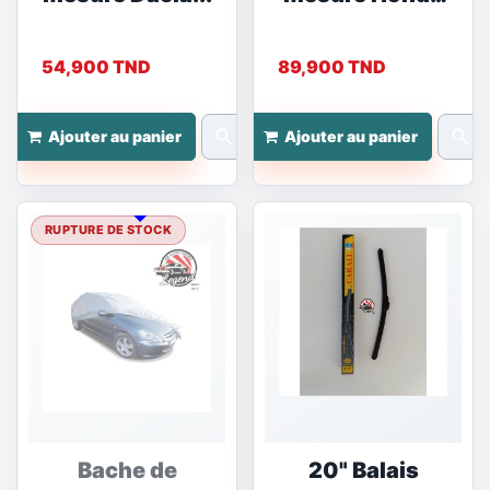
Brio
54,900 TND
89,900 TND
search
search
Ajouter au panier
Ajouter au panier
RUPTURE DE STOCK
Bache de
20" Balais