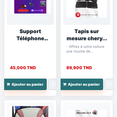
Support
Tapis sur
Téléphone
mesure chery...
Poids...
- Offrez à votre voiture
une touche de
modernité et de praticité
avec nos tapis sur
mesure en...
45,000 TND
89,900 TND
search
search
Ajouter au panier
Ajouter au panier