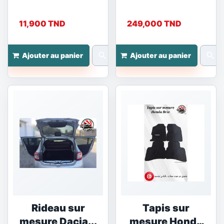
11,900 TND
249,000 TND
search
search
Ajouter au panier
Ajouter au panier
Rideau sur
Tapis sur
mesure Dacia...
mesure Honda