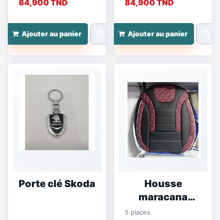
64,900 TND
84,900 TND
search
search
Ajouter au panier
Ajouter au panier
Porte clé Skoda
Housse
maracana
rouge et noir
5 places