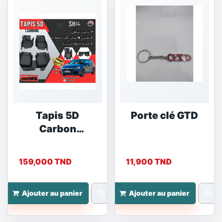
Tapis 5D
Porte clé GTD
Carbon
Hyundai i30
159,000 TND
11,900 TND
search
search
Ajouter au panier
Ajouter au panier