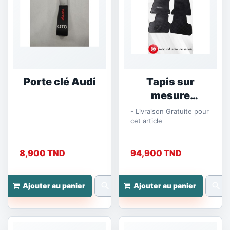
Porte clé Audi
Tapis sur
mesure
Mercedes GLA
- Livraison Gratuite pour
cet article
8,900 TND
94,900 TND
search
search
Ajouter au panier
Ajouter au panier