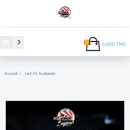
menu
☽
0
0,000 TND
Accueil
Led H1 Auxbeam