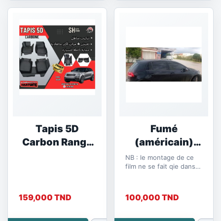
Tapis 5D
Fumé
Carbon Range
(américain)
Rover
100% la...
NB : le montage de ce
film ne se fait qie dans
notre atelier
159,000 TND
100,000 TND