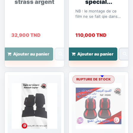
strass argent
special...
NB : le montage de ce
film ne se fait qie dans
notre atelier
32,900 TND
110,000 TND
search
search
Ajouter au panier
Ajouter au panier
RUPTURE DE STOCK