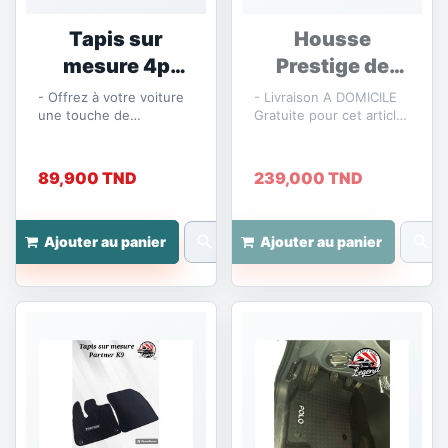
Tapis sur
Housse
mesure 4p
Prestige de
Renault...
Luxe 5p
- Offrez à votre voiture
- Livraison A DOMICILE
une touche de
Gratuite pour cet article
modernité et de praticité
- Montage Gratuit
avec nos tapis sur
"DANS NOTRE ATELIER"
mesure en...
89,900 TND
239,000 TND
search
search
Ajouter au panier
Ajouter au panier