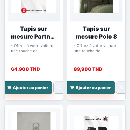
Tapis sur
Tapis sur
mesure Partner
mesure Polo 8
K9
- Offrez à votre voiture
- Offrez à votre voiture
une touche de
une touche de
modernité et de praticité
modernité et de praticité
avec nos tapis sur
avec nos tapis sur
mesure en...
mesure en...
64,900 TND
89,900 TND
search
search
Ajouter au panier
Ajouter au panier